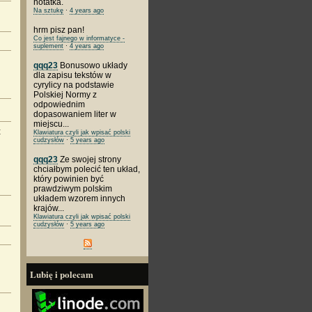
notatka.
Na sztukę
·
4 years ago
hrm
pisz pan!
Co jest fajnego w informatyce -
suplement
·
4 years ago
qqq23
Bonusowo układy
dla zapisu tekstów w
cyrylicy na podstawie
Polskiej Normy z
odpowiednim
dopasowaniem liter w
miejscu...
t
Klawiatura czyli jak wpisać polski
cudzysłów
·
5 years ago
qqq23
Ze swojej strony
chciałbym polecić ten układ,
który powinien być
prawdziwym polskim
układem wzorem innych
krajów...
Klawiatura czyli jak wpisać polski
cudzysłów
·
5 years ago
Lubię i polecam