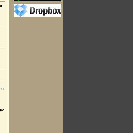
ia
ne
zne