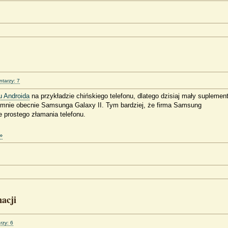
tarzy: 7
u Androida
na przykładzie chińskiego telefonu, dlatego dzisiaj mały suplemen
 mnie obecnie Samsunga Galaxy II. Tym bardziej, że firma Samsung
 prostego złamania telefonu.
»
acji
rzy: 6