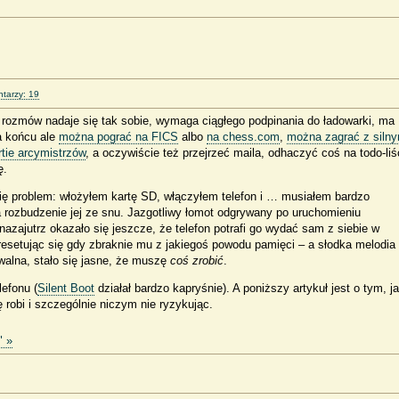
tarzy: 19
 rozmów nadaje się tak sobie, wymaga ciągłego podpinania do ładowarki, ma
a końcu ale
można pograć na FICS
albo
na chess.com
,
można zagrać z siln
tie arcymistrzów
, a oczywiście też przejrzeć maila, odhaczyć coś na todo-liś
ę.
się problem: włożyłem kartę SD, włączyłem telefon i … musiałem bardzo
 rozbudzenie jej ze snu. Jazgotliwy łomot odgrywany po uruchomieniu
nazajutrz okazało się jeszcze, że telefon potrafi go wydać sam z siebie w
setując się gdy zbraknie mu z jakiegoś powodu pamięci – a słodka melodia
walna, stało się jasne, że muszę
coś zrobić
.
lefonu (
Silent Boot
działał bardzo kapryśnie). A poniższy artykuł jest o tym, j
ę robi i szczególnie niczym nie ryzykując.
" »