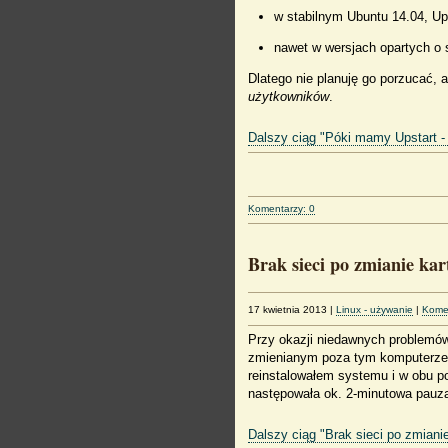
w stabilnym Ubuntu 14.04, U
nawet w wersjach opartych o 
Dlatego nie planuję go porzucać, 
użytkowników
.
Dalszy ciąg "Póki mamy Upstart -
Komentarzy: 0
Brak sieci po zmianie kar
17 kwietnia 2013
|
Linux - używanie
|
Komen
Przy okazji niedawnych problemów
zmienianym poza tym komputerze 
reinstalowałem systemu i w obu p
następowała ok. 2-minutowa pauza p
Dalszy ciąg "Brak sieci po zmianie