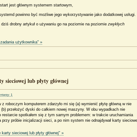
pstart jest głównym systemem startowym,
systemd powinno być możliwe jego wykorzystywanie jako dodatkowej usługi.
a dziś drobny artykuł o używaniu go na poziomie na poziomie
zwykłych
 zadania użytkownika" »
ty sieciowej lub płyty głównej
tarzy: 1
 z roboczym komputerem zdarzyło mi się (a) wymienić płytę główną w nie
(b) przełożyć dyski do całkiem nowej maszyny. W obu wypadkach nie
o restarcie spotkałem się z tym samym problemem: w trakcie uruchamiania
rzy próbie inicjalizacji sieci, a po nim system nie odnajdywał karty sieciowe
 karty sieciowej lub płyty głównej" »