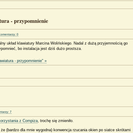
tura - przypomnienie
Komentarzy: 0
lny układ klawiatury Marcina Wolińskiego. Nadal z dużą przyjemnością go
omnieć, bo instalacja jest dziś dużo prostsza.
awiatura - przypomnienie" »
tarzy: 7
orzystania z Compiza
, trochę się zmieniło.
 że (bardzo dla mnie wygodna) konwencja rzucania okien po siatce skrótami