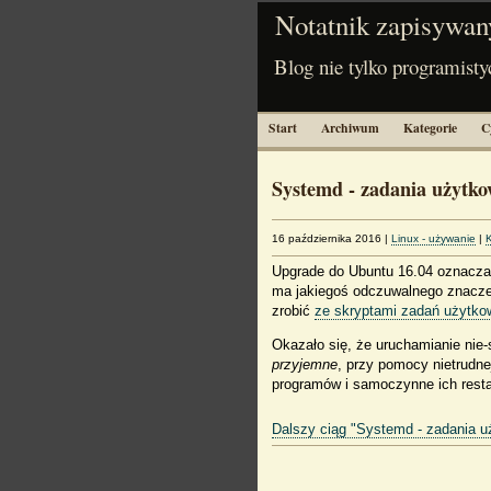
Notatnik zapisywan
Blog nie tylko programisty
Start
Archiwum
Kategorie
C
Systemd - zadania użytk
16 października 2016
|
Linux - używanie
|
Upgrade do Ubuntu 16.04 oznacz
ma jakiegoś odczuwalnego znacze
zrobić
ze skryptami zadań użytko
Okazało się, że uruchamianie ni
przyjemne
, przy pomocy nietrudn
programów i samoczynne ich restar
Dalszy ciąg "Systemd - zadania u