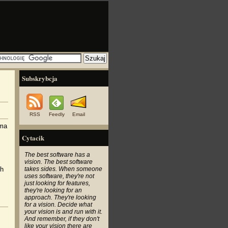
Subskrybcja
RSS
Feedly
Email
 ma
Cytacik
The best software has a
vision. The best software
ch
takes sides. When someone
uses software, they're not
just looking for features,
they're looking for an
approach. They're looking
for a vision. Decide what
your vision is and run with it.
And remember, if they don't
like your vision there are