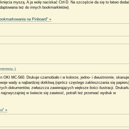
nięcia myszą. A ja wolę naciskać Ctrl-D. Na szczęście da się to łatwo doda
daptowana też do innych bookmarkletów).
bookmarkowania na Pinboard" »
mentarzy: 1
OKI MC-560. Drukuje czarnobiało i w kolorze, jedno- i dwustronnie, skanuje
oje wady a najbardziej dotkliwą (oprócz częstego zakleszczania się papieru
ych dokumentów, zwłaszcza zawierających większe ilości ilustracji. Drukark
i najzwyczajniej w świecie się zawiesić, potrafi też przerwać wydruk w
ku" »