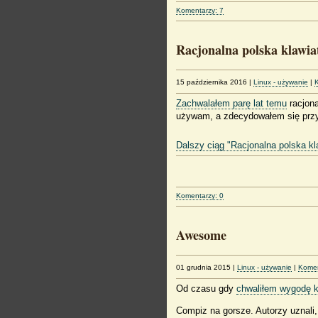
Komentarzy: 7
Racjonalna polska klawia
15 października 2016
|
Linux - używanie
|
Zachwalałem parę lat temu
racjona
używam, a zdecydowałem się przyp
Dalszy ciąg "Racjonalna polska kl
Komentarzy: 0
Awesome
01 grudnia 2015
|
Linux - używanie
|
Komen
Od czasu gdy
chwaliłem wygodę k
Compiz na gorsze. Autorzy uznali,