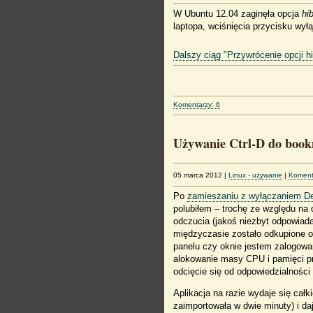
W Ubuntu 12.04 zaginęła opcja
hi
laptopa, wciśnięcia przycisku wyłą
Dalszy ciąg "Przywrócenie opcji hi
Komentarzy: 6
Używanie Ctrl-D do boo
05 marca 2012
|
Linux - używanie
|
Koment
Po
zamieszaniu z wyłączaniem De
polubiłem – trochę ze względu na 
odczucia (jakoś niezbyt odpowiad
międzyczasie zostało odkupione o
panelu czy oknie jestem zalogowa
alokowanie masy CPU i pamięci pr
odcięcie się od odpowiedzialnośc
Aplikacja na razie wydaje się cał
zaimportowała w dwie minuty) i da