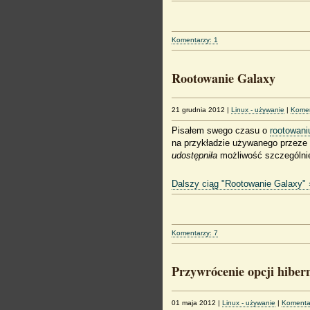
Komentarzy: 1
Rootowanie Galaxy
21 grudnia 2012
|
Linux - używanie
|
Komen
Pisałem swego czasu o
rootowani
na przykładzie używanego przeze
udostępniła
możliwość szczególnie
Dalszy ciąg "Rootowanie Galaxy" 
Komentarzy: 7
Przywrócenie opcji hibern
01 maja 2012
|
Linux - używanie
|
Komenta