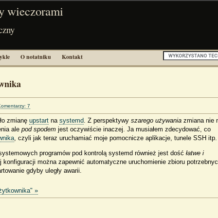
y wieczorami
czny
ykle
O notatniku
Kontakt
ownika
Komentarzy: 7
ało zmianę
upstart
na
systemd
. Z perspektywy
szarego używania
zmiana nie
nia ale
pod spodem
jest oczywiście inaczej. Ja musiałem zdecydować, co
wnika
, czyli jak teraz uruchamiać moje pomocnicze aplikacje, tunele SSH itp.
e-systemowych programów pod kontrolą systemd również jest dość
łatwe i
ej konfiguracji można zapewnić automatyczne uruchomienie zbioru potrzebny
towanie gdyby uległy awarii.
żytkownika" »