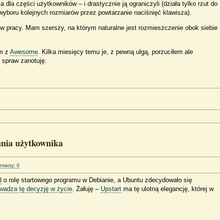
 dla części użytkowników – i drastycznie ją ograniczyli (działa tylko rzut do
 wyboru kolejnych rozmiarów przez powtarzanie naciśnięć klawisza).
 w pracy. Mam szerszy, na którym naturalne jest rozmieszczenie obok siebie
em z
Awesome
. Kilka miesięcy temu je, z pewną ulgą, porzuciłem ale
 spraw zanotuję.
ania użytkownika
tarzy: 0
d
o rolę startowego programu w Debianie, a Ubuntu zdecydowało się
wadza tę decyzję w życie
. Żałuję –
Upstart
ma tę ulotną elegancję, której w