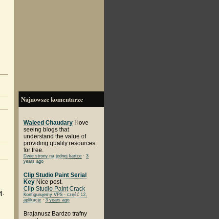
Najnowsze komentarze
Waleed Chaudary
I love
seeing blogs that
understand the value of
providing quality resources
for free.
Dwie strony na jednej kartce
·
3
years ago
Clip Studio Paint Serial
Key
Nice post.
Clip Studio Paint Crack
j.
Konfigurujemy VPS - część 12,
aplikacje
·
3 years ago
Brajanusz
Bardzo trafny