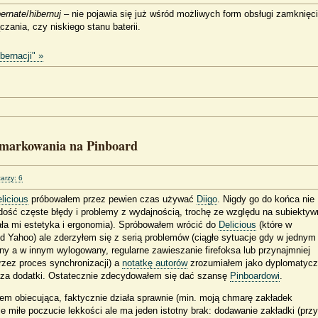
bernate
/
hibernuj
– nie pojawia się już wśród możliwych form obsługi zamknięc
czania, czy niskiego stanu baterii.
bernacji" »
kmarkowania na Pinboard
arzy: 6
licious
próbowałem przez pewien czas używać
Diigo
. Nigdy go do końca nie
dość częste błędy i problemy z wydajnością, trochę ze względu na subiektyw
ała mi estetyka i ergonomia). Spróbowałem wrócić do
Delicious
(które w
d Yahoo) ale zderzyłem się z serią problemów (ciągłe sytuacje gdy w jednym
ny a w innym wylogowany, regularne zawieszanie firefoksa lub przynajmniej
zez proces synchronizacji) a
notatkę autorów
zrozumiałem jako dyplomatyc
i za dodatki. Ostatecznie zdecydowałem się dać szansę
Pinboardowi
.
kiem obiecująca, faktycznie działa sprawnie (min. moją chmarę zakładek
je miłe poczucie lekkości ale ma jeden istotny brak: dodawanie zakładki (przy