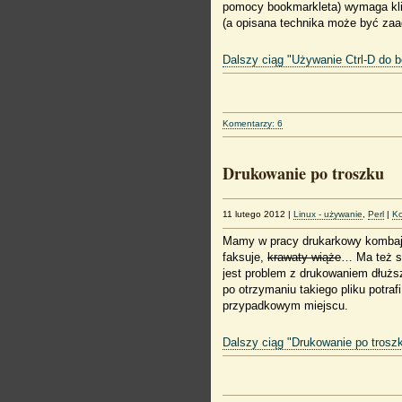
pomocy bookmarkleta) wymaga klik
(a opisana technika może być zaa
Dalszy ciąg "Używanie Ctrl-D do 
Komentarzy: 6
Drukowanie po troszku
11 lutego 2012
|
Linux - używanie
,
Perl
|
Ko
Mamy w pracy drukarkowy kombajn 
faksuje,
krawaty wiąże
… Ma też sw
jest problem z drukowaniem dłuższ
po otrzymaniu takiego pliku potraf
przypadkowym miejscu.
Dalszy ciąg "Drukowanie po trosz