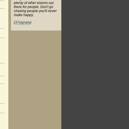
plenty of other visions out
there for people. Don't go
chasing people you'll never
make happy.
(
37signals
)