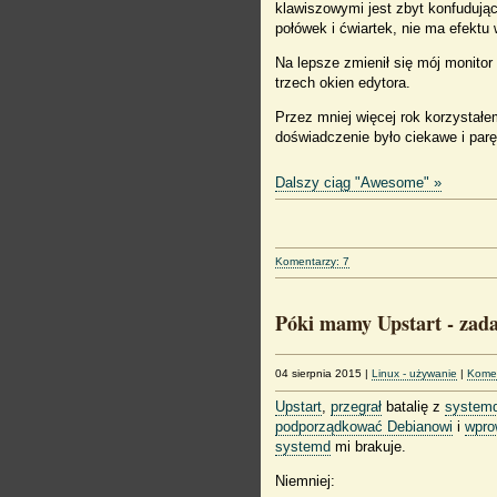
klawiszowymi jest zbyt konfudująca
połówek i ćwiartek, nie ma efektu
Na lepsze zmienił się mój monitor
trzech okien edytora.
Przez mniej więcej rok korzystał
doświadczenie było ciekawe i parę
Dalszy ciąg "Awesome" »
Komentarzy: 7
Póki mamy Upstart - zad
04 sierpnia 2015
|
Linux - używanie
|
Komen
Upstart
,
przegrał
batalię z
system
podporządkować Debianowi
i
wpro
systemd
mi brakuje.
Niemniej: