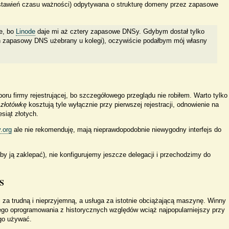
ustawień czasu ważności) odpytywana o strukturę domeny przez zapasowe
we, bo
Linode
daje mi aż cztery zapasowe DNSy. Gdybym dostał tylko
den zapasowy DNS użebrany u kolegi), oczywiście podałbym mój własny
oru firmy rejestrującej, bo szczegółowego przeglądu nie robiłem. Warto tylko
złotówkę
kosztują tyle wyłącznie przy pierwszej rejestracji, odnowienie na
esiąt złotych.
.org
ale nie rekomenduję, mają nieprawdopodobnie niewygodny interfejs do
y ją zaklepać), nie konfigurujemy jeszcze delegacji i przechodzimy do
NS
za trudną i nieprzyjemną, a usługa za istotnie obciążającą maszynę. Winny
go oprogramowania z historycznych względów wciąż najpopularniejszy przy
go używać.