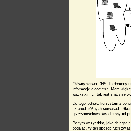
Główny serwer DNS dla domeny u
informacje o domenie. Mam większą
wszystkim … tak jest znacznie wy
Do tego jednak, korzystam z bon
czterech różnych serwerach. Skon
grzecznościowo świadczony mi prze
Po tym wszystkim, jako delegacje 
podając. W ten sposób ruch zwią