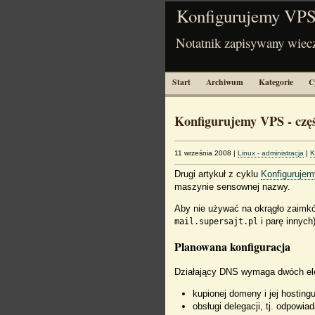
Konfigurujemy VPS
Notatnik zapisywany wiec
Start
Archiwum
Kategorie
C
Konfigurujemy VPS - czę
11 września 2008
|
Linux - administracja
|
K
Drugi artykuł z cyklu
Konfiguruje
maszynie sensownej nazwy.
Aby nie używać na okrągło zaim
i parę innych)
mail.supersajt.pl
Planowana konfiguracja
Działający DNS wymaga dwóch e
kupionej domeny i jej hosting
obsługi delegacji, tj. odpow