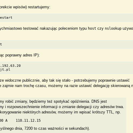
korekcie wpisów) restartujemy:
restart
chmiastowo testować nakazując poleceniom typu
czy
używ
host
nslookup
st
jąc poprawny adres IP):
7
.192.63.20
ajt.pl
ze widoczne publicznie, aby tak się stało - potrzebujemy poprawnie ustawić
nie zajmie nam trochę czasu, możemy na razie ustawić delegację skierowaną 
my robić zmiany, będziemy też spotykać opóźnienia. DNS jest
 i rozpowszechnienie informacji o zmianie delegacji czy adresów trwa.
 korygowanie niektórych adresów, możemy im wpisać krótszy TTL, np.
yślnego dnia, 7200 to czas ważności w sekundach).