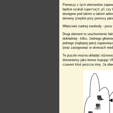
Pierwszy z tych elementów zapewni
będzie szukał
czy
supersajt.pl
dostępne pod takimi a takimi adre
domeny (zwykle przy pomocy jaki
Właściwie żadnej swobody - poza 
Drugi element to uruchomienie fa
dokładniej - kilku. Jednego główn
jednego (najlepiej paru) zapasowy
(oraz zastępować w okresach nied
Te puzzle można układać różnorod
dostaniemy jako bonus kupując VP
czasem ktoś jeszcze inny. Ja obec