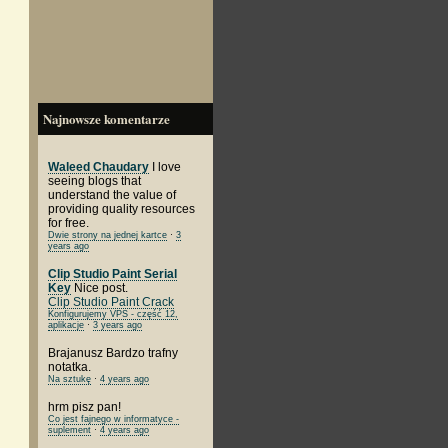
Najnowsze komentarze
Waleed Chaudary
I love
seeing blogs that
understand the value of
providing quality resources
for free.
Dwie strony na jednej kartce
·
3
years ago
Clip Studio Paint Serial
Key
Nice post.
Clip Studio Paint Crack
Konfigurujemy VPS - część 12,
aplikacje
·
3 years ago
Brajanusz
Bardzo trafny
notatka.
Na sztukę
·
4 years ago
hrm
pisz pan!
Co jest fajnego w informatyce -
suplement
·
4 years ago