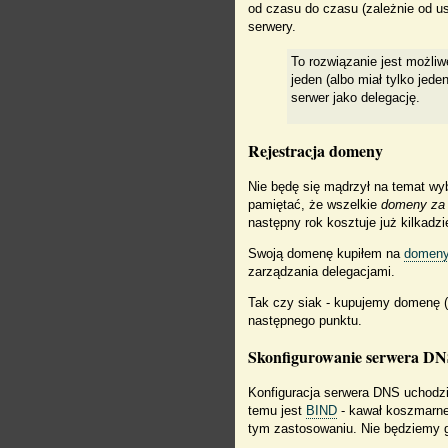
od czasu do czasu (zależnie od 
serwery.
To rozwiązanie jest możli
jeden (albo miał tylko je
serwer jako delegację.
Rejestracja domeny
Nie będę się mądrzył na temat wyb
pamiętać, że wszelkie
domeny za 
następny rok kosztuje już kilkadzi
Swoją domenę kupiłem na
domeny
zarządzania delegacjami.
Tak czy siak - kupujemy domenę (b
następnego punktu.
Skonfigurowanie serwera D
Konfiguracja serwera DNS uchodzi 
temu jest
BIND
- kawał koszmarne
tym zastosowaniu. Nie będziemy 