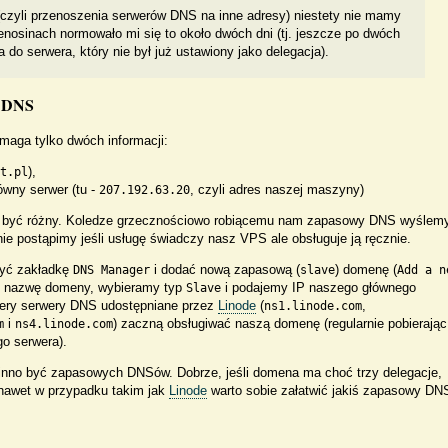
(czyli przenoszenia serwerów DNS na inne adresy) niestety nie mamy
enosinach normowało mi się to około dwóch dni (tj. jeszcze po dwóch
ia do serwera, który nie był już ustawiony jako delegacja).
o DNS
aga tylko dwóch informacji:
),
t.pl
ówny serwer (tu -
, czyli adres naszej maszyny)
207.192.63.20
e być różny. Koledze grzecznościowo robiącemu nam zapasowy DNS wyślem
ie postąpimy jeśli usługę świadczy nasz VPS ale obsługuje ją ręcznie.
yć zakładkę
i dodać nową zapasową (
) domenę (
DNS Manager
slave
Add a n
y nazwę domeny, wybieramy typ
i podajemy IP naszego głównego
Slave
tery serwery DNS udostępniane przez
Linode
(
,
ns1.linode.com
i
) zaczną obsługiwać naszą domenę (regularnie pobierając
m
ns4.linode.com
o serwera).
owinno być zapasowych DNSów. Dobrze, jeśli domena ma choć trzy delegacje,
 (nawet w przypadku takim jak
Linode
warto sobie załatwić jakiś zapasowy DN