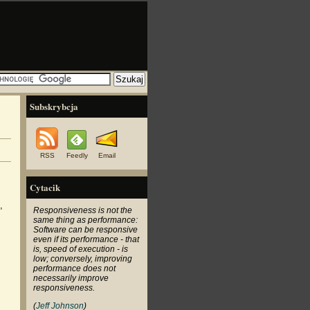
Subskrybcja
RSS
Feedly
Email
Cytacik
,
Responsiveness is not the
same thing as performance:
Software can be responsive
even if its performance - that
is, speed of execution - is
low; conversely, improving
performance does not
necessarily improve
responsiveness.
(
Jeff Johnson
)