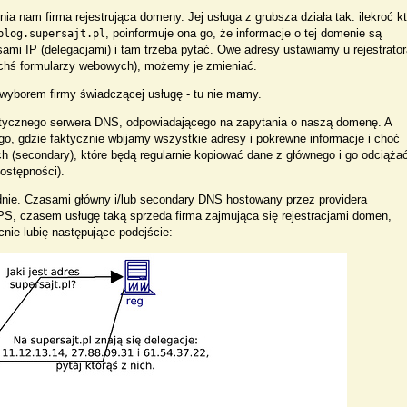
a nam firma rejestrująca domeny. Jej usługa z grubsza działa tak: ilekroć k
, poinformuje ona go, że informacje o tej domenie są
blog.supersajt.pl
sami IP (delegacjami) i tam trzeba pytać. Owe adresy ustawiamy u rejestrato
chś formularzy webowych), możemy je zmieniać.
wyborem firmy świadczącej usługę - tu nie mamy.
ktycznego serwera DNS, odpowiadającego na zapytania o naszą domenę. A
ego, gdzie faktycznie wbijamy wszystkie adresy i pokrewne informacje i choć
ch (secondary), które będą regularnie kopiować dane z głównego i go odciąża
ostępności).
nie. Czasami główny i/lub secondary DNS hostowany przez providera
S, czasem usługę taką sprzeda firma zajmująca się rejestracjami domen,
nie lubię następujące podejście: