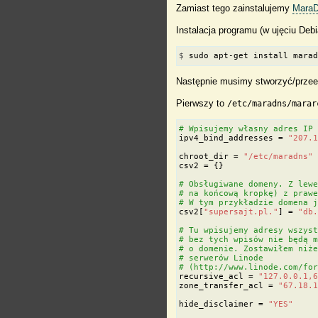
Zamiast tego zainstalujemy
Mara
Instalacja programu (w ujęciu Deb
$
 sudo apt-get install mara
Następnie musimy stworzyć/przee
Pierwszy to
/etc/maradns/marar
# Wpisujemy własny adres IP
ipv4_bind_addresses
=
"207.
chroot_dir
=
"/etc/maradns"
csv2
=
{}
# Obsługiwane domeny. Z lew
# na końcową kropkę) z praw
# W tym przykładzie domena 
csv2
[
"supersajt.pl."
]
=
"db
# Tu wpisujemy adresy wszys
# bez tych wpisów nie będą 
# o domenie. Zostawiłem niż
# serwerów Linode
# (http://www.linode.com/fo
recursive_acl
=
"127.0.0.1,
zone_transfer_acl
=
"67.18.
hide_disclaimer
=
"YES"