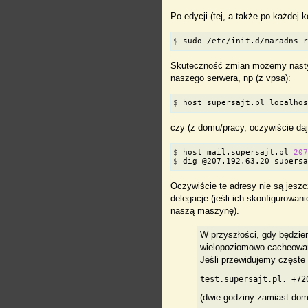
Po edycji (tej, a także po każdej 
$
 sudo /etc/init.d/maradns 
Skuteczność zmian możemy nasty
naszego serwera, np (z vpsa):
$
 host supersajt.pl localho
czy (z domu/pracy, oczywiście da
$
 host mail.supersajt.pl 
20
$
 dig @207.192.63.20 supers
Oczywiście te adresy nie są jeszc
delegacje (jeśli ich skonfigurowa
naszą maszynę).
W przyszłości, gdy będzie
wielopoziomowo cacheowany
Jeśli przewidujemy częste
(dwie godziny zamiast dom