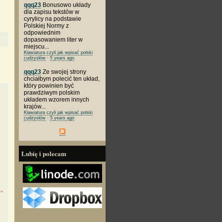
qqq23
Bonusowo układy
dla zapisu tekstów w
cyrylicy na podstawie
Polskiej Normy z
odpowiednim
dopasowaniem liter w
miejscu...
Klawiatura czyli jak wpisać polski
cudzysłów
·
5 years ago
qqq23
Ze swojej strony
chciałbym polecić ten układ,
który powinien być
prawdziwym polskim
układem wzorem innych
krajów...
Klawiatura czyli jak wpisać polski
cudzysłów
·
5 years ago
Lubię i polecam
0"