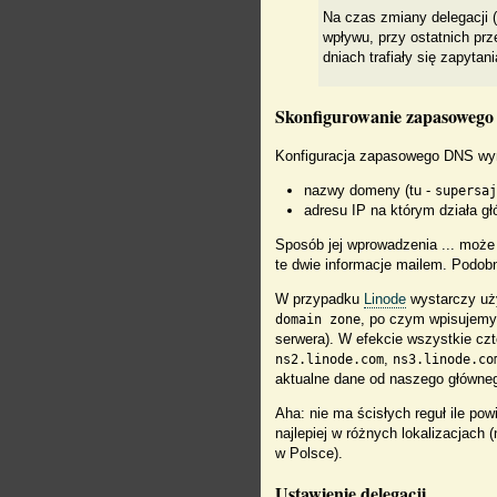
Na czas zmiany delegacji 
wpływu, przy ostatnich prz
dniach trafiały się zapytan
Skonfigurowanie zapasoweg
Konfiguracja zapasowego DNS wym
nazwy domeny (tu -
supersaj
adresu IP na którym działa gł
Sposób jej wprowadzenia ... moż
te dwie informacje mailem. Podobn
W przypadku
Linode
wystarczy uż
, po czym wpisujem
domain zone
serwera). W efekcie wszystkie cz
,
ns2.linode.com
ns3.linode.co
aktualne dane od naszego główneg
Aha: nie ma ścisłych reguł ile p
najlepiej w różnych lokalizacjach
w Polsce).
Ustawienie delegacji