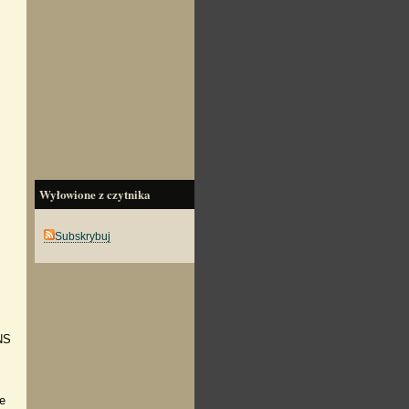
Wyłowione z czytnika
Subskrybuj
NS
e