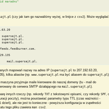
"id maradns"
(czy jak tam go nazwaliśmy wyżej, w linijce z
). Może wyglądać
sajt.pl
csv2
2.63.20
  supersajt.pl.
  supersajt.pl.
  supersajt.pl.
 feeds.feedburner.com.
.29.135
0    mail.supersajt.pl.
sanych mapowań nazwy na adres IP (
to 207.192.63.20,
supersajt.pl
5), kilka aliasów (np.
ma być aliasem do
)
www.supersajt.pl
supersajt.pl
ka maszyna przyjmuje maile kierowane do naszej domeny (tu - mail do
ierowany do serwera SMTP działającego na
).
mail.supersajt.pl
parę innych rzeczy (np. rekordy
z tekstowymi opisami, czy rekordy
, 
TXT
SPF
guracji poczty), można poustawiać parametry typu TTL (czas ważności -
zień), ale nie jest to konieczne - powyższa konfiguracja w zupełności
atu tego pliku zawiera
.
man csv2