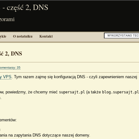
 - część 2, DNS
zorami
ykle
O notatniku
Kontakt
ść 2, DNS
omentarzy: 35
my VPS
. Tym razem zajmę się konfiguracją DNS - czyli zapewnieniem naszej
ków, powiedzmy, że chcemy mieć
(a także
supersajt.pl
blog.supersajt.pl
.
lementów:
u
iadania na zapytania DNS dotyczące naszej domeny.