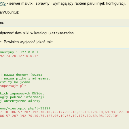
DNS
- serwer malutki, sprawny i wymagający raptem paru linijek konfiguracji.
ian/Ubuntu):
dns
dytować dwa pliki w katalogu
.
/etc/maradns
. Powinien wyglądać jakoś tak:
c
 maszyny i 127.0.0.1
192.73.20,127.0.0.1"
ej nazwa domeny (uwaga
ej nazwa pliku z adresami.
jest tylko jedna.
.supersajt.pl"
tkich zapasowych DNSów,
mogły pobrać informacji
ej autentyczne adresy
rums/viewtopic.php?t=3319)
67.18.186.57,207.192.70.10,75.127.96.10,65.19.178.10,69.93.127.1
186.57,207.192.70.10,75.127.96.10,65.19.178.10,69.93.127.10"