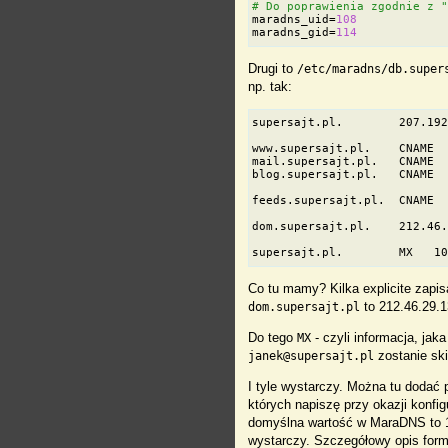
# Do poprawienia zgodnie z 
maradns_uid
=
108
maradns_gid
=
114
Drugi to
/etc/maradns/db.super
np. tak:
supersajt.pl.        207.19
www.supersajt.pl.    CNAME 
mail.supersajt.pl.   CNAME 
blog.supersajt.pl.   CNAME 
feeds.supersajt.pl.  CNAME 
dom.supersajt.pl.    212.46
supersajt.pl.        MX   1
Co tu mamy? Kilka explicite zapi
to 212.46.29.13
dom.supersajt.pl
Do tego
- czyli informacja, ja
MX
zostanie sk
janek@supersajt.pl
I tyle wystarczy. Można tu dodać 
których napiszę przy okazji konfi
domyślna wartość w MaraDNS to 1 d
wystarczy. Szczegółowy opis form