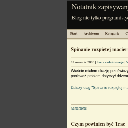
Notatnik zapisywan
Blog nie tylko programisty
Start
Archiwum
Kategorie
C
Spinanie rozpiętej macier
07 września 2008
|
Linux - administracja
|
V
Właśnie miałem okazję przećwicz
ponieważ problem dotyczył driver
Dalszy ciąg "Spinanie rozpiętej m
Komentarze
Czym powinien być Trac