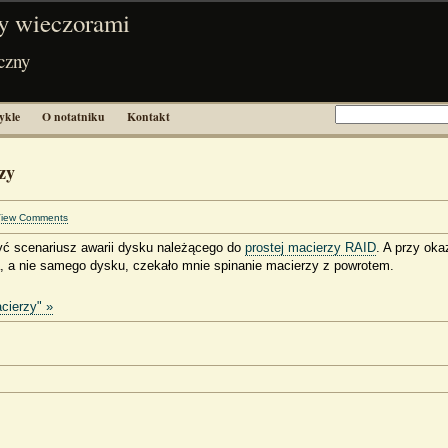
y wieczorami
czny
ykle
O notatniku
Kontakt
zy
iew Comments
yć scenariusz awarii dysku należącego do
prostej macierzy RAID
. A przy okaz
a, a nie samego dysku, czekało mnie spinanie macierzy z powrotem.
acierzy" »