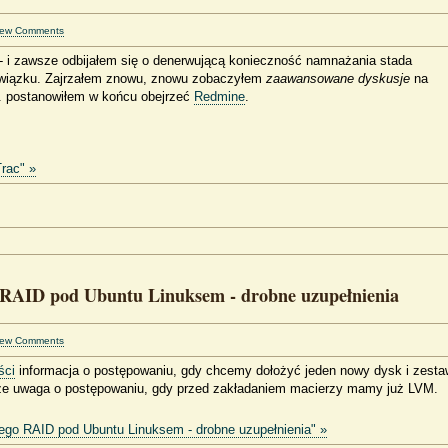
iew Comments
- i zawsze odbijałem się o denerwującą konieczność namnażania stada
związku. Zajrzałem znowu, znowu zobaczyłem
zaawansowane dyskusje
na
... postanowiłem w końcu obejrzeć
Redmine
.
rac" »
 RAID pod Ubuntu Linuksem - drobne uzupełnienia
iew Comments
ści
informacja o postępowaniu, gdy chcemy dołożyć jeden nowy dysk i zesta
akże uwaga o postępowaniu, gdy przed zakładaniem macierzy mamy już LVM.
tego RAID pod Ubuntu Linuksem - drobne uzupełnienia" »