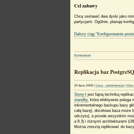
Cel zabawy
Chcę zestawić dwa dyski jako mir
partycjami. Ogólnie, planuję konf
Dalszy ciąg "Konfigurowanie pros
Komentarze
Replikacja baz PostgreSQ
26 lipca 2008
|
Linux - administracja
|
View
Slony-I
jest fajną techniką replik
standby
, która efektywnie polega
inkrementalnego backupu bazy gł
całą bazę), docelowa baza może by
odczytu), a przede wszystkim moż
a 8.3) i różnymi architekturami (i
Można zresztą replikować do bazy 