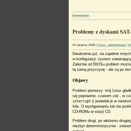
Komentarze
Problemy z dyskami SATA
02 sierpnia 2008
|
Linux - administracja
|
V
Dwukrotnie już, na zupełnie innyc
w konfiguracji: system zawierają
Zależnie od BIOSu problem można 
tą samą przyczynę - ale są po te
Objawy
Problem pierwszy: mój Linux gładk
się poprawnie, czasem zaś , w c
(i powielał je w niesk
interrupt
. O występowaniu lub nie pro
hda
CD-ROMu w stacji CD.
Problem drugi: po włożeniu drugie
niezbyt deterministycznie - zwis