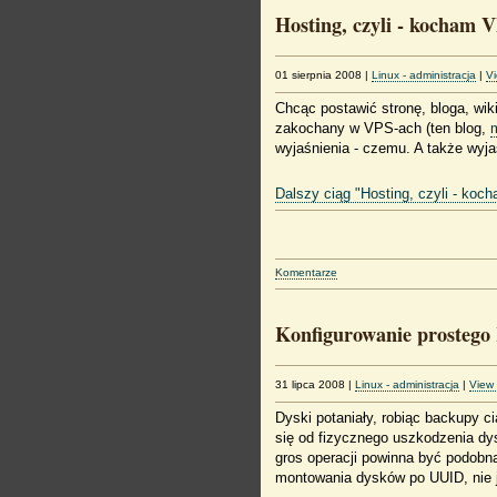
Hosting, czyli - kocham 
01 sierpnia 2008
|
Linux - administracja
|
V
Chcąc postawić stronę, bloga, wik
zakochany w VPS-ach (ten blog,
wyjaśnienia - czemu. A także wyjaś
Dalszy ciąg "Hosting, czyli - ko
Komentarze
Konfigurowanie prostego
31 lipca 2008
|
Linux - administracja
|
View
Dyski potaniały, robiąc backupy 
się od fizycznego uszkodzenia dy
gros operacji powinna być podobn
montowania dysków po UUID, nie je