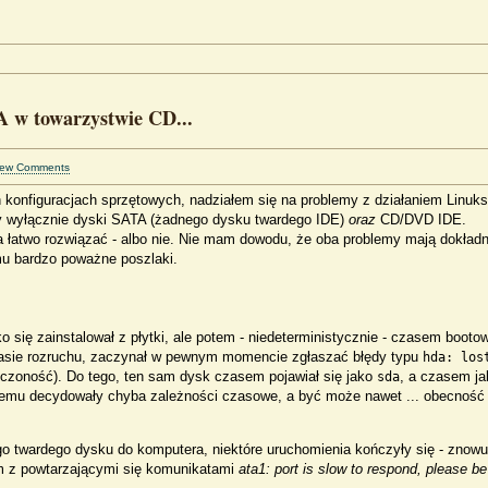
 w towarzystwie CD...
iew Comments
h konfiguracjach sprzętowych, nadziałem się na problemy z działaniem Linuk
cy wyłącznie dyski SATA (żadnego dysku twardego IDE)
oraz
CD/DVD IDE.
łatwo rozwiązać - albo nie. Nie mam dowodu, że oba problemy mają dokładn
mu bardzo poważne poszlaki.
o się zainstalował z płytki, ale potem - niedeterministycznie - czasem booto
zasie rozruchu, zaczynał w pewnym momencie zgłaszać błędy typu
hda: los
ończoność). Do tego, ten sam dysk czasem pojawiał się jako
, a czasem ja
sda
blemu decydowały chyba zależności czasowe, a być może nawet ... obecność
go twardego dysku do komputera, niektóre uruchomienia kończyły się - znowu
em z powtarzającymi się komunikatami
ata1: port is slow to respond, please be