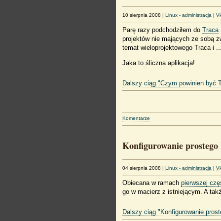
10 sierpnia 2008
|
Linux - administracja
|
V
Parę razy podchodziłem do
Traca
projektów nie mających ze sobą 
temat wieloprojektowego Traca i 
Jaka to śliczna aplikacja!
Dalszy ciąg "Czym powinien być T
Komentarze
Konfigurowanie prostego
04 sierpnia 2008
|
Linux - administracja
|
V
Obiecana w ramach
pierwszej czę
go w macierz z istniejącym. A t
Dalszy ciąg "Konfigurowanie pros