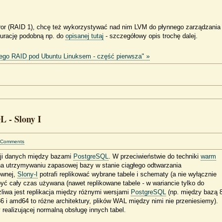
ror (RAID 1), chcę też wykorzystywać nad nim LVM do płynnego zarządzania
igurację podobną np. do
opisanej tutaj
- szczegółowy opis trochę dalej.
tego RAID pod Ubuntu Linuksem - część pierwsza" »
L - Slony I
 Comments
acji danych między bazami
PostgreSQL
. W przeciwieństwie do techniki
warm
 na utrzymywaniu zapasowej bazy w stanie ciągłego odtwarzania
ównej,
Slony-I
potrafi replikować wybrane tabele i schematy (a nie wyłącznie
ć cały czas używana (nawet replikowane tabele - w wariancie tylko do
liwa jest replikacja między różnymi wersjami
PostgreSQL
(np. między bazą 
386 i amd64 to różne architektury, plików WAL między nimi nie przeniesiemy).
realizującej normalną obsługę innych tabel.