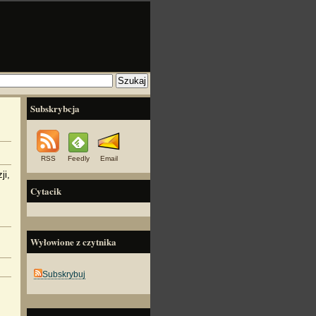
Subskrybcja
RSS
Feedly
Email
ji,
Cytacik
Wyłowione z czytnika
Subskrybuj