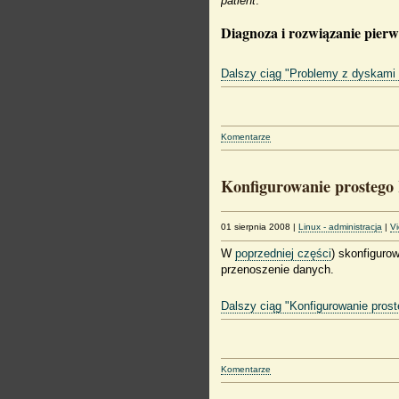
patient
.
Diagnoza i rozwiązanie pier
Dalszy ciąg "Problemy z dyskami 
Komentarze
Konfigurowanie prostego
01 sierpnia 2008
|
Linux - administracja
|
V
W
poprzedniej części
) skonfiguro
przenoszenie danych.
Dalszy ciąg "Konfigurowanie pros
Komentarze