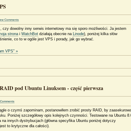
VPS
iew Comments
i, czy dowolny inny serwis internetowy ma się sporo możliwości. Ja jestem
moja strona
i
WatchBot
działają obecnie na
Linode
), poniżej kilka słów
nienie, co to w ogóle jest VPS i porady, jak go wybrać.
cham VPS" »
 RAID pod Ubuntu Linuksem - część pierwsza
 Comments
ciągle o czymś zapominam, postanowiłem zrobić prosty RAID, by zaasekurow
sku. Poniżej szczegółowy opis kolejnych czynności. Testowane na Ubuntu 8.
a na innych dystrybucjach (główna specyfika Ubuntu poniżej dotyczy
st to krytyczne dla całości).