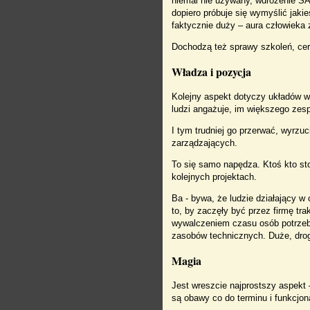
niemal nie używany, wdrożenie SAP
dopiero próbuje się wymyślić jaki
faktycznie duży – aura człowieka 
Dochodzą też sprawy szkoleń, cert
Władza i pozycja
Kolejny aspekt dotyczy układów we
ludzi angażuje, im większego zes
I tym trudniej go przerwać, wyrzu
zarządzających.
To się samo napędza. Ktoś kto st
kolejnych projektach.
Ba - bywa, że ludzie działający w
to, by zaczęły być przez firmę tra
wywalczeniem czasu osób potrzeb
zasobów technicznych. Duże, drogi
Magia
Jest wreszcie najprostszy aspekt
są obawy co do terminu i funkcjona