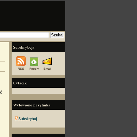
Subskrybcja
RSS
Feedly
Email
Cytacik
yć
Wyłowione z czytnika
Subskrybuj