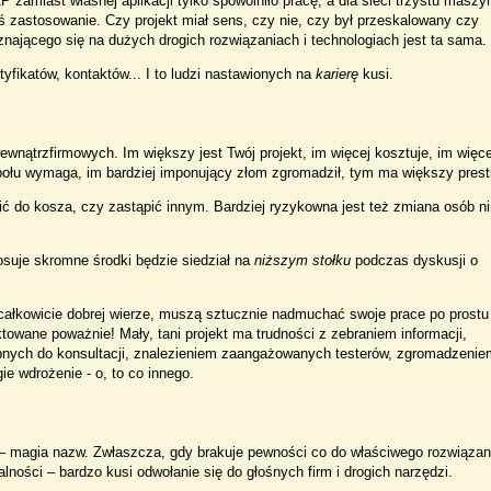
 zamiast własnej aplikacji tylko spowolniło pracę, a dla sieci trzystu maszy
eś zastosowanie. Czy projekt miał sens, czy nie, czy był przeskalowany czy
znającego się na dużych drogich rozwiązaniach i technologiach jest ta sama.
yfikatów, kontaktów... I to ludzi nastawionych na
karierę
kusi.
wnątrzfirmowych. Im większy jest Twój projekt, im więcej kosztuje, im więce
połu wymaga, im bardziej imponujący złom zgromadził, tym ma większy prest
cić do kosza, czy zastąpić innym. Bardziej ryzykowna jest też zmiana osób n
osuje skromne środki będzie siedział na
niższym stołku
podczas dyskusji o
 całkowicie dobrej wierze, muszą sztucznie nadmuchać swoje prace po prostu
ktowane poważnie! Mały, tani projekt ma trudności z zebraniem informacji,
nych do konsultacji, znalezieniem zaangażowanych testerów, zgromadzenie
e wdrożenie - o, to co innego.
 – magia nazw. Zwłaszcza, gdy brakuje pewności co do właściwego rozwiązan
lności – bardzo kusi odwołanie się do głośnych firm i drogich narzędzi.