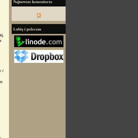
Najnowsze komentarze
Lubię i polecam
ej,
w
 i
go