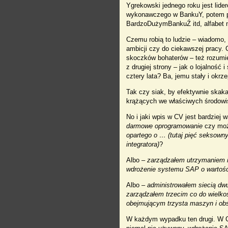
Ygrekowski jednego roku jest lide
wykonawczego w BankuY, potem p
BardzoDużymBankuŹ itd, alfabet mi
Czemu robią to ludzie – wiadomo,
ambicji czy do ciekawszej pracy.
skoczków bohaterów – też rozumie
z drugiej strony – jak o lojalność
cztery lata? Ba, jemu stały i okr
Tak czy siak, by efektywnie skak
krążących we właściwych środowi
No i jaki wpis w CV jest bardziej 
darmowe oprogramowanie
czy mo
opartego o … (tutaj pięć seksown
integratora)
?
Albo –
zarządzałem utrzymaniem i
wdrożenie systemu SAP o wartośc
Albo –
administrowałem siecią dw
zarządzałem trzecim co do wielko
obejmującym trzysta maszyn i
obs
W każdym wypadku ten drugi. W CV