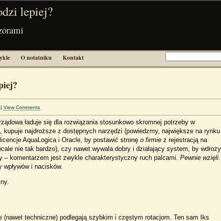
dzi lepiej?
zorami
ykle
O notatniku
Kontakt
piej?
|
View Comments
 rządowa ładuje się dla rozwiązania stosunkowo skromnej potrzeby w
ekt, kupuje najdroższe z dostępnych narzędzi (powiedzmy, największe na rynku
icencje AquaLogica i Oracle, by postawić stronę
o firmie
z rejestracją na
wcale nie tak bardzo), czy nawet wywala dobry i działający system, by wdroż
ny – komentarzem jest zwykle charakterystyczny ruch palcami.
Pewnie wzięli.
ry wpływów i nacisków.
yny.
e (nawet techniczne) podlegają szybkim i częstym rotacjom. Ten sam Iks