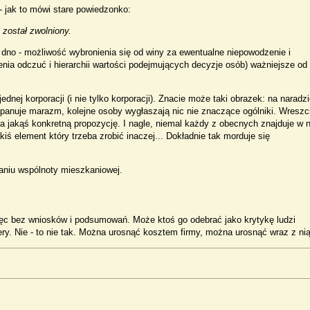
 - jak to mówi stare powiedzonko:
 został zwolniony.
dno - możliwość wybronienia się od winy za ewentualne niepowodzenie i
zenia odczuć i hierarchii wartości podejmujących decyzje osób) ważniejsze od
jednej korporacji (i nie tylko korporacji). Znacie może taki obrazek: na naradz
panuje marazm, kolejne osoby wygłaszają nic nie znaczące ogólniki. Wreszc
za jakąś konkretną propozycję. I nagle, niemal każdy z obecnych znajduje w n
kiś element który trzeba zrobić inaczej... Dokładnie tak morduje się
raniu wspólnoty mieszkaniowej.
więc bez wniosków i podsumowań. Może ktoś go odebrać jako krytykę ludzi
y. Nie - to nie tak. Można urosnąć kosztem firmy, można urosnąć wraz z nią