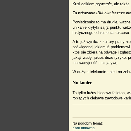
Kusi całkiem
prywatnie
, ale także
Za wdrażanie IBM nikt jeszcze nie
Powiedzonko to ma drugie, ważne 
unikanie krytyki są (z punktu wid
faktycznego odniesienia sukcesu.
A to już wynika z kultury pracy nie
poświęconej jakiemuś problemowi 
ktoś się zbiera na odwagę i zgłas
jakąś wadę, jakieś duże ryzyko, ja
innowacyjność i inicjatywę.
W dużym telekomie - ale i na zeb
Na koniec
To tylko luźny blogowy felieton, 
robiących ciekawe zawodowe karier
Na podobny temat:
Kara umowna