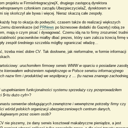
rem projektu w FirmieIntegracyjnejX, drugiego zastępcą dyrektora
ełnoprawnym członkiem zarządu UbezpieczycielaZ, dyrektorem w
 się skończył ale bywa i więcej. Nieraz skaczą całe zespoły.
 każdy hop to okazja do podwyżki, czasem także do realizacji większych
 Czemu dziennikarze (od
PRNews
po biznesowe dodatki do Gazety) robią ze
m, mają o czym pisać i dywagować. Czemu idą na to firmy zrozumieć trudni
 i stabilność pracowników miałby dbać prezes, który sam zalicza trzecią firmę 
zepły zespół średniego szczebla mógłby ograniczać władzę…
ać, trzeba mieć
dobre CV
. Tak dosłowne, jak nieformalne, w formie informacji
skach.
wartościowy:
uruchomiłem firmowy serwis WWW w oparciu o posiadane zasoby
że
kierowałem wdrożeniem największego w Polsce serwisu informacyjnego
ych nazw firm i produktów) we współpracy z … (tu nazwa znanego zachodnie
 uzupełnianiem funkcjonalności systemu sprzedaży
czy
przeprowadziłem
i $<tu dużo cyfr>
?
unastu serwerów obsługujących zewnętrzne i wewnętrzne potrzeby firmy
czy
ści wśród polskich organizacji ubezpieczeniowych centrum danych,
ługiwanym przez osiem osób?
 nie piszemy, że dany serwis kosztował makabryczne pieniądze, a jest