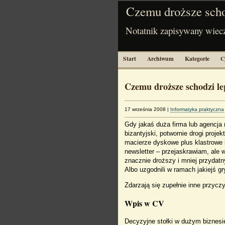
Czemu droższe scho
Notatnik zapisywany wiec
Start
Archiwum
Kategorie
C
Czemu droższe schodzi le
17 września 2008
|
Informatyka praktyczna
Gdy jakaś duża firma lub agencja
bizantyjski, potwornie drogi proj
macierze dyskowe plus klastrowe l
newsletter – przejaskrawiam, ale 
znacznie droższy i mniej przydat
Albo uzgodnili w ramach jakiejś g
Zdarzają się zupełnie inne przycz
Wpis w CV
Decyzyjne stołki w dużym biznesi